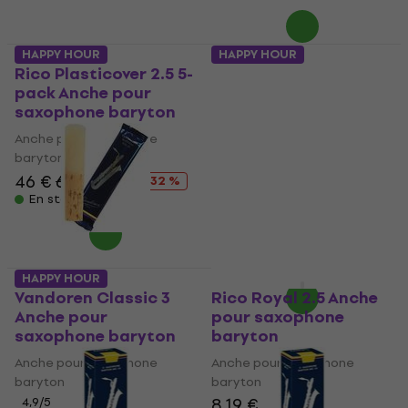
HAPPY HOUR
HAPPY HOUR
Rico Plasticover 2.5 5-
Vandoren ZZ 2 Anche
pack Anche pour
pour saxophone
saxophone baryton
baryton
Anche pour saxophone
Anche pour saxophone
baryton
baryton
46 €
67,60 €
5
/5
- 32 %
En stock
9,70 €
avec le code
MUZMUZ-10
10,90 €
En stock
HAPPY HOUR
HAPPY HOUR
Vandoren Classic 3
Rico Royal 2.5 Anche
Anche pour
pour saxophone
saxophone baryton
baryton
Anche pour saxophone
Anche pour saxophone
baryton
baryton
8,19 €
4,9
/5