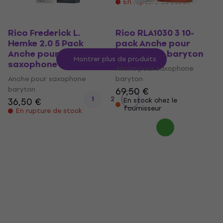
En rupture de stock
Rico Frederick L.
Rico RLA1030 3 10-
Hemke 2.0 5 Pack
pack Anche pour
Anche pour
saxophone baryton
Montrer plus de produits
saxophone baryton
Anche pour saxophone
Anche pour saxophone
baryton
baryton
69,50 €
1
2
36,50 €
En stock chez le
fournisseur
En rupture de stock