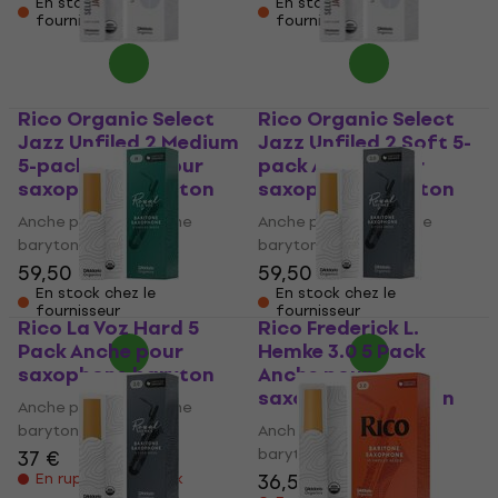
En stock chez le
En stock chez le
fournisseur
fournisseur
Rico Organic Select
Rico Organic Select
Jazz Unfiled 2 Medium
Jazz Unfiled 2 Soft 5-
5-pack Anche pour
pack Anche pour
saxophone baryton
saxophone baryton
Anche pour saxophone
Anche pour saxophone
baryton
baryton
59,50 €
59,50 €
En stock chez le
En stock chez le
fournisseur
fournisseur
Rico La Voz Hard 5
Rico Frederick L.
Pack Anche pour
Hemke 3.0 5 Pack
saxophone baryton
Anche pour
saxophone baryton
Anche pour saxophone
baryton
Anche pour saxophone
baryton
37 €
36,50 €
En rupture de stock