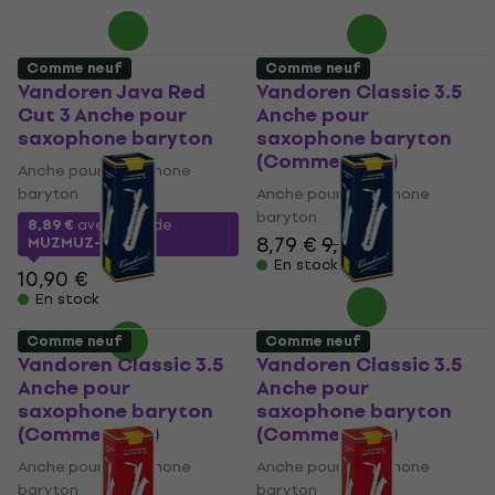
Comme neuf
Comme neuf
Vandoren Java Red
Vandoren Classic 3.5
Cut 3 Anche pour
Anche pour
saxophone baryton
saxophone baryton
(Comme neuf)
Anche pour saxophone
baryton
Anche pour saxophone
baryton
8,89 €
avec le code
8,79 €
9,59 €
MUZMUZ-15
En stock
10,90 €
En stock
Comme neuf
Comme neuf
Vandoren Classic 3.5
Vandoren Classic 3.5
Anche pour
Anche pour
saxophone baryton
saxophone baryton
(Comme neuf)
(Comme neuf)
Anche pour saxophone
Anche pour saxophone
baryton
baryton