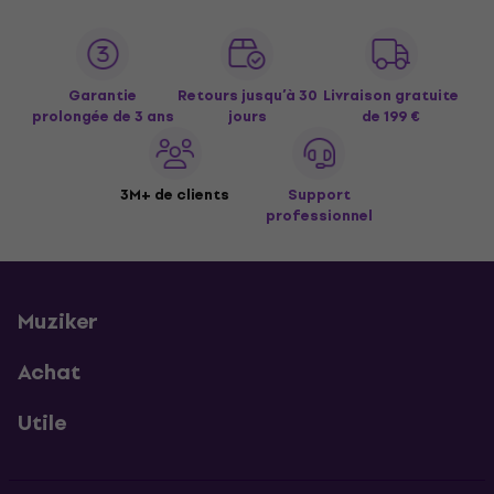
Garantie
Retours jusqu’à 30
Livraison gratuite
prolongée de 3 ans
jours
de 199 €
3M+ de clients
Support
professionnel
Muziker
Achat
Utile