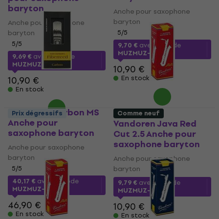
baryton
Anche pour saxophone
baryton
Anche pour saxophone
baryton
5
/5
5
/5
9,70 €
avec le code
MUZMUZ-10
9,69 €
avec le code
MUZMUZ-10
10,90 €
En stock
10,90 €
En stock
Fiberreed Carbon MS
Prix dégressifs
Comme neuf
Anche pour
Vandoren Java Red
saxophone baryton
Cut 2.5 Anche pour
saxophone baryton
Anche pour saxophone
baryton
Anche pour saxophone
5
/5
baryton
40,17 €
avec le code
9,79 €
avec le code
MUZMUZ-10
MUZMUZ-10
46,90 €
10,90 €
En stock
En stock