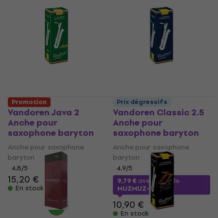
Promotion
Prix dégressifs
Vandoren Java 2
Vandoren Classic 2.5
Anche pour
Anche pour
saxophone baryton
saxophone baryton
Anche pour saxophone
Anche pour saxophone
baryton
baryton
4,8
/5
4,9
/5
15,20 €
9,79 €
avec le code
En stock
MUZMUZ-10
10,90 €
En stock