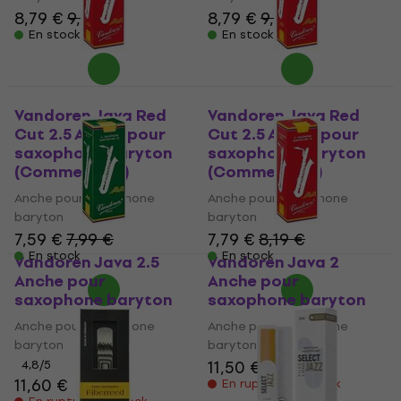
8,79 €
9,59 €
8,79 €
9,59 €
En stock
En stock
Vandoren Java Red
Vandoren Java Red
Cut 2.5 Anche pour
Cut 2.5 Anche pour
saxophone baryton
saxophone baryton
(Comme neuf)
(Comme neuf)
Anche pour saxophone
Anche pour saxophone
baryton
baryton
7,59 €
7,99 €
7,79 €
8,19 €
En stock
En stock
Vandoren Java 2.5
Vandoren Java 2
Anche pour
Anche pour
saxophone baryton
saxophone baryton
Anche pour saxophone
Anche pour saxophone
baryton
baryton
11,50 €
4,8
/5
11,60 €
En rupture de stock