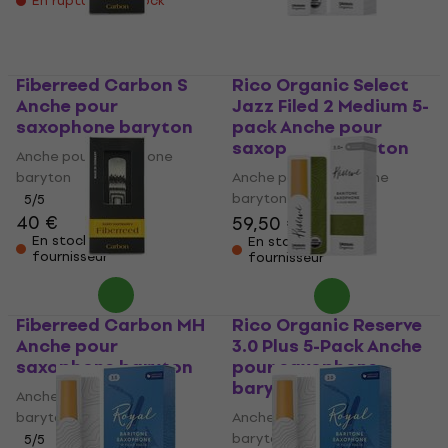
En rupture de stock
Fiberreed Carbon S
Rico Organic Select
Anche pour
Jazz Filed 2 Medium 5-
saxophone baryton
pack Anche pour
saxophone baryton
Anche pour saxophone
baryton
Anche pour saxophone
baryton
5
/5
40 €
59,50 €
En stock chez le
En stock chez le
fournisseur
fournisseur
Fiberreed Carbon MH
Rico Organic Reserve
Anche pour
3.0 Plus 5-Pack Anche
saxophone baryton
pour saxophone
baryton
Anche pour saxophone
baryton
Anche pour saxophone
baryton
5
/5