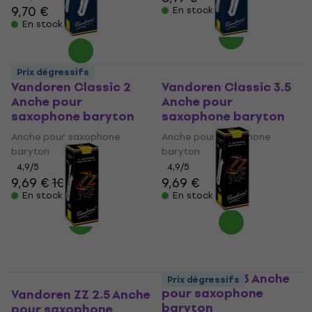
9,70 €
En stock
En stock
Prix dégressifs
Vandoren Classic 2
Vandoren Classic 3.5
Anche pour
Anche pour
saxophone baryton
saxophone baryton
Anche pour saxophone
Anche pour saxophone
baryton
baryton
4,9
/5
4,9
/5
9,69 €
10,90 €
9,69 €
En stock
En stock
Vandoren ZZ 3 Anche
Prix dégressifs
pour saxophone
Vandoren ZZ 2.5 Anche
baryton
pour saxophone