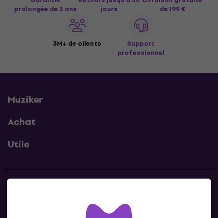
prolongée de 3 ans
jours
de 199 €
3M+ de clients
Support
professionnel
Muziker
Achat
Utile
Contacts
Contacte nous