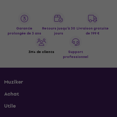
Garantie
Retours jusqu’à 30
Livraison gratuite
prolongée de 3 ans
jours
de 199 €
3M+ de clients
Support
professionnel
Muziker
Achat
Utile