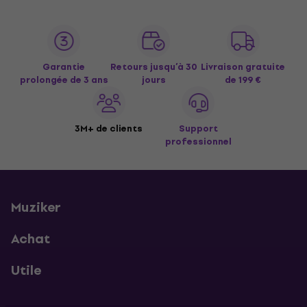
Garantie
Retours jusqu’à 30
Livraison gratuite
prolongée de 3 ans
jours
de 199 €
3M+ de clients
Support
professionnel
Muziker
Achat
Utile