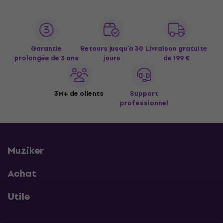
Garantie
Retours jusqu’à 30
Livraison gratuite
prolongée de 3 ans
jours
de 199 €
3M+ de clients
Support
professionnel
Muziker
Achat
Utile