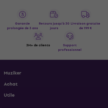
Garantie
Retours jusqu’à 30
Livraison gratuite
prolongée de 3 ans
jours
de 199 €
3M+ de clients
Support
professionnel
Muziker
Achat
Utile