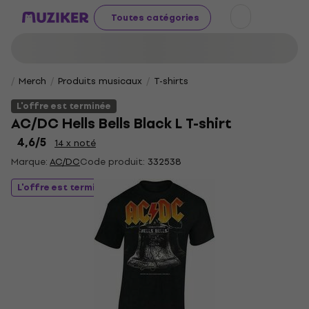
Toutes catégories
Merch
Produits musicaux
T-shirts
L'offre est terminée
AC/DC Hells Bells Black L T-shirt
4,6
/5
14 x noté
Marque:
AC/DC
Code produit:
332538
L'offre est terminée