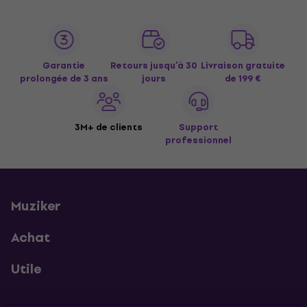
Garantie
Retours jusqu’à 30
Livraison gratuite
prolongée de 3 ans
jours
de 199 €
3M+ de clients
Support
professionnel
Muziker
Achat
Utile