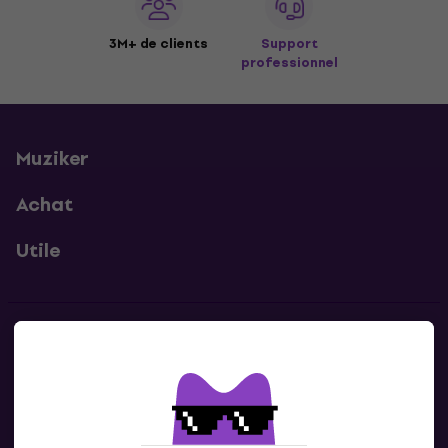
3M+ de clients
Support
professionnel
Muziker
Achat
Utile
Contacts
Contacte nous