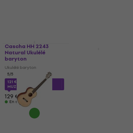
Cascha HH 2243
Natural Ukulélé
Mahalo MM4 Natural
baryton
Ukulélé baryton
Ukulélé baryton
Ukulélé baryton
5
/5
4,8
/5
149 €
121 €
avec le code
MUZMUZ-5
En stock
129 €
En stock