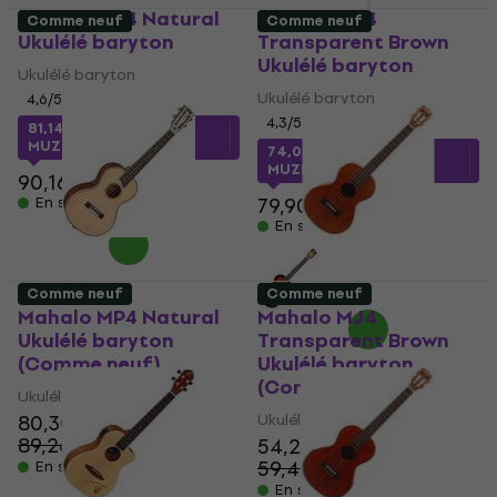
Mahalo MP4 Natural
Mahalo MJ4
Comme neuf
Comme neuf
Ukulélé baryton
Transparent Brown
Ukulélé baryton
Ukulélé baryton
Ukulélé baryton
4,6
/5
4,3
/5
81,14 €
avec le code
MUZMUZ-10
74,08 €
avec le code
MUZMUZ-5
90,16 €
79,90 €
En stock
En stock
Comme neuf
Comme neuf
Mahalo MP4 Natural
Mahalo MJ4
Ukulélé baryton
Transparent Brown
(Comme neuf)
Ukulélé baryton
(Comme neuf)
Ukulélé baryton
80,30 €
Ukulélé baryton
89,26 €
54,20 €
- 10 %
59,40 €
En stock
- 9 %
En stock