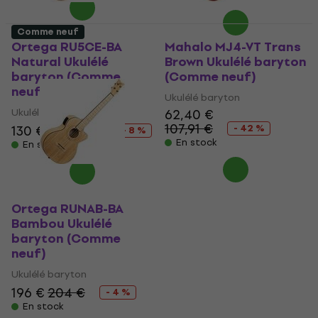
Comme neuf
Ortega RU5CE-BA
Mahalo MJ4-VT Trans
Natural Ukulélé
Brown Ukulélé baryton
baryton (Comme
(Comme neuf)
neuf)
Ukulélé baryton
Ukulélé baryton
62,40 €
107,91 €
130 €
140,58 €
- 42 %
- 8 %
En stock
En stock
Ortega RUNAB-BA
Bambou Ukulélé
baryton (Comme
neuf)
Ukulélé baryton
196 €
204 €
- 4 %
En stock