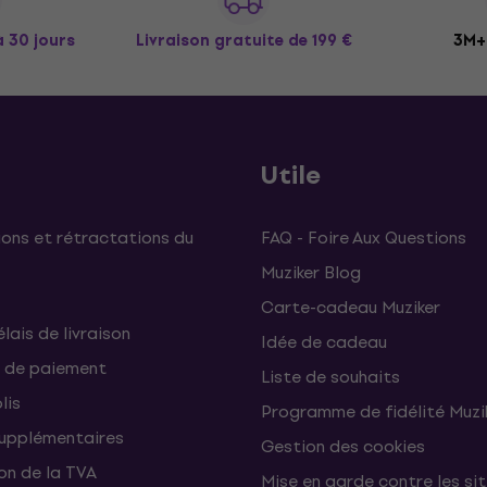
à 30 jours
Livraison gratuite
de 199 €
3M+ 
Utile
ons et rétractations du
FAQ - Foire Aux Questions
Muziker Blog
Carte-cadeau Muziker
élais de livraison
Idée de cadeau
 de paiement
Liste de souhaits
lis
Programme de fidélité Muzi
supplémentaires
Gestion des cookies
on de la TVA
Mise en garde contre les si