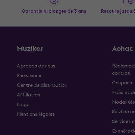
Garantie prolongée de 3 ans
Retours jusqu’
Muziker
Achat
À propos de nous
Réclamati
contrat
Showrooms
Coupons
Centre de distribution
Frais et d
Affiliation
Modalités
Logo
Suivi de co
Mentions légales
Services 
Éxonérati