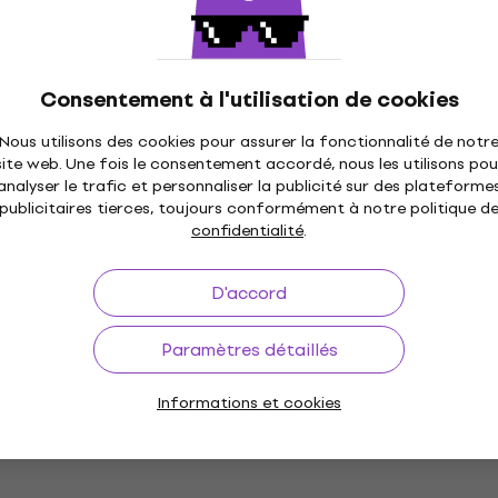
119 €
En stock
Consentement à l'utilisation de cookies
Singer Confidence 7463 Machine à
coudre
Nous utilisons des cookies pour assurer la fonctionnalité de notr
Machine à coudre
site web. Une fois le consentement accordé, nous les utilisons pou
analyser le trafic et personnaliser la publicité sur des plateforme
252,91 €
avec le code
MUZMUZ-15
publicitaires tierces, toujours conformément à notre politique d
316 €
confidentialité
.
En stock
D'accord
Texi Ballerina Machine à coudre
Machine à coudre
Paramètres détaillés
527,80 €
avec le code
MUZMUZ-5
Informations et cookies
559 €
En stock