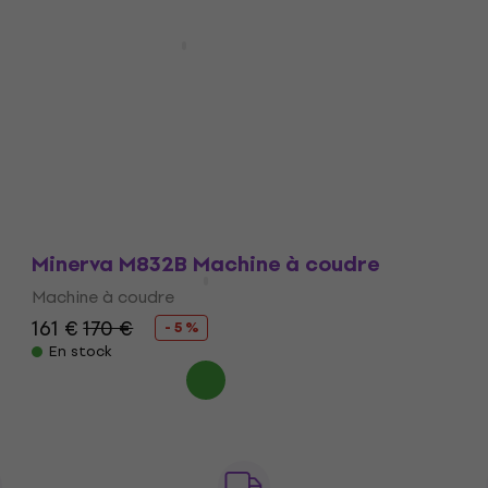
Texi Joy 48 Machine à coudre
Promotion
Machine à coudre
157,46 €
avec le code
MUZMUZ-20
199 €
En stock
Minerva M832B Machine à coudre
Machine à coudre
161 €
170 €
- 5 %
En stock