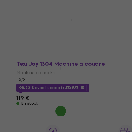
Minerva TouchDecor Machine à coudre
Machine à coudre
501 €
531 €
- 6 %
En stock
Texi Joy 1304 Machine à coudre
Machine à coudre
5
/5
98,72 €
avec le code
MUZMUZ-15
119 €
En stock