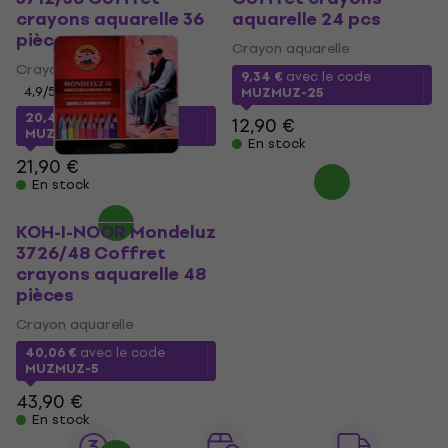
crayons aquarelle 36
aquarelle 24 pcs
pièces
Crayon aquarelle
Crayon aquarelle
9,34 €
avec le code
4,9
/5
MUZMUZ-25
20,48 €
avec le code
12,90 €
MUZMUZ-5
En stock
21,90 €
En stock
KOH-I-NOOR Mondeluz
3726/48 Coffret
crayons aquarelle 48
pièces
Crayon aquarelle
40,06 €
avec le code
MUZMUZ-5
43,90 €
En stock