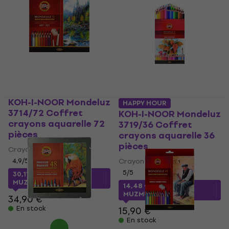
KOH-I-NOOR Mondeluz
HAPPY HOUR
3714/72 Coffret
KOH-I-NOOR Mondeluz
crayons aquarelle 72
3719/36 Coffret
pièces
crayons aquarelle 36
pièces
Crayon aquarelle
4,9
/5
Crayon aquarelle
5
/5
30,11 €
avec le code
MUZMUZ-10
14,48 €
avec le code
MUZMUZ-5
34,90 €
En stock
15,90 €
En stock