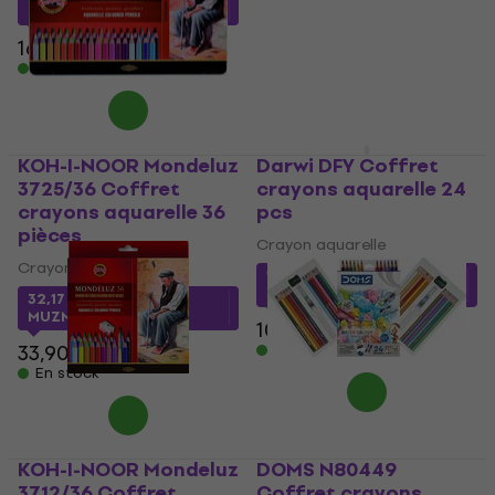
MUZMUZ-15
5,19 €
5,49 €
En stock
16,90 €
En stock
KOH-I-NOOR Mondeluz
Darwi DFY Coffret
3725/36 Coffret
crayons aquarelle 24
crayons aquarelle 36
pcs
pièces
Crayon aquarelle
Crayon aquarelle
10,30 €
avec le code
MUZMUZ-5
32,17 €
avec le code
MUZMUZ-5
10,90 €
33,90 €
En stock
En stock
KOH-I-NOOR Mondeluz
DOMS N80449
3712/36 Coffret
Coffret crayons