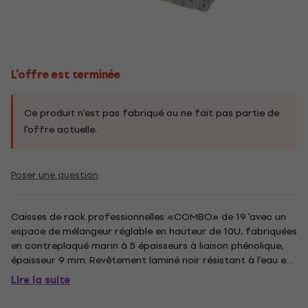
L'offre est terminée
Ce produit n'est pas fabriqué ou ne fait pas partie de
l'offre actuelle.
Poser une question
Caisses de rack professionnelles «COMBO» de 19 'avec un
espace de mélangeur réglable en hauteur de 10U, fabriquées
en contreplaqué marin à 5 épaisseurs à liaison phénolique,
épaisseur 9 mm. Revêtement laminé noir résistant à l'eau et
aux rayures. Intérieur noir peint. Fourni avec des verrous
Lire la suite
papillon encastrés en acier galvanisé, des poignées...