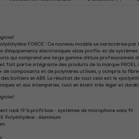
giciel:
' Polyéthylène FORCE '. Ce nouveau modèle se caractérise par
on d'équipements électroniques «bas profil» et de systèmes 
roduits qui comprend une large gamme d'étuis professionnels
t fait partie intégrante des produits de la marque PROEL. 
 de composants et de polymères utilisés, y compris la fibre
 des boîtiers en ABS. Le résultat de tout cela est le «poly
miques et aux intempéries, tout en étant très léger et durab
giciel:
nt rack 19 'à profil bas - systèmes de microphone sans fil
E Polyéthylène - Aluminium
 mm
s