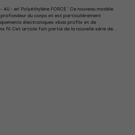
 - 4U - en' Polyéthylène FORCE '. Ce nouveau modèle
e profondeur du corps et est particulièrement
quipements électroniques «bas profil» et de
fil. Cet article fait partie de la nouvelle série de
large gamme...