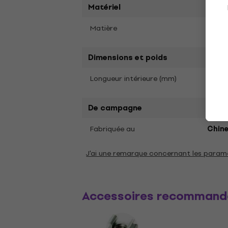
Matériel
Alum
Matière
Dimensions et poids
Longueur intérieure (mm)
208
De campagne
Fabriquée au
Chin
J'ai une remarque concernant les param
Accessoires recommand