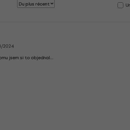
U
8/2024
omu jsem si to objednal....
n