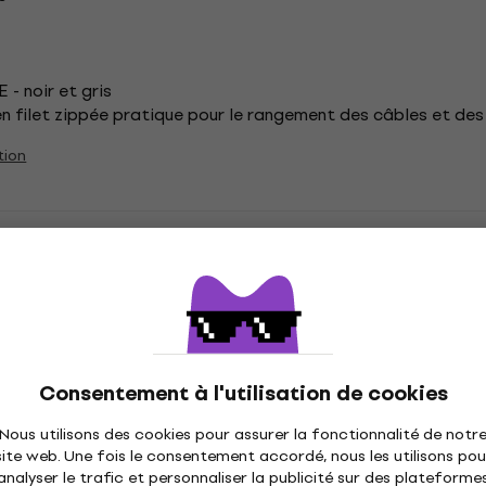
- noir et gris
n filet zippée pratique pour le rangement des câbles et de
tion
ssoires
PROEL Housses, étuis et racks
PROEL Rack
Consentement à l'utilisation de cookies
Nous utilisons des cookies pour assurer la fonctionnalité de notr
tions
site web. Une fois le consentement accordé, nous les utilisons pou
analyser le trafic et personnaliser la publicité sur des plateforme