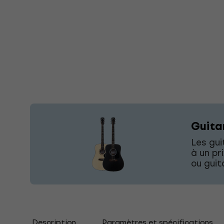
Guita
Les gu
à un pr
ou guit
Description
Paramètres et spécifications