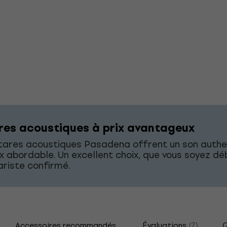
res acoustiques à prix avantageux
itares acoustiques Pasadena offrent un son authe
ix abordable. Un excellent choix, que vous soyez d
ariste confirmé.
Accessoires recommandés
Évaluations
(7)
Q