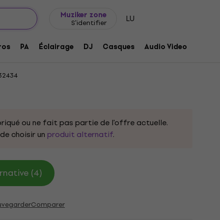
Idée de cadeau
FAQ
Muziker Blog
Muziker zone
LU
S'identifier
ack
ros
PA
Éclairage
DJ
Casques
Audio Video
Acces
32434
riqué ou ne fait pas partie de l'offre actuelle.
e choisir un
produit alternatif
.
rnative (4)
uvegarder
Comparer