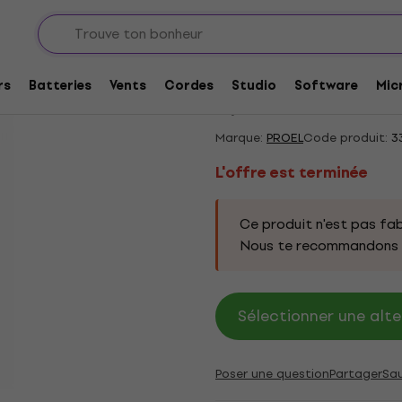
et racks
Racks et supports
Racks 2U-6U
L'offre est terminée
PROEL FOABSR4US R
rs
Batteries
Vents
Cordes
Studio
Software
Mic
5
/5
7 x noté
Marque:
PROEL
Code produit:
3
L'offre est terminée
Ce produit n'est pas fab
Nous te recommandons d
Sélectionner une alte
Poser une question
Partager
Sa