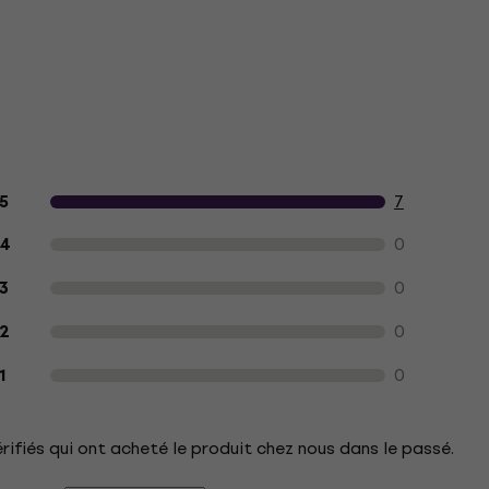
Avis des clients sur le produit
7
5
0
4
0
3
0
2
0
1
érifiés qui ont acheté le produit chez nous dans le passé.