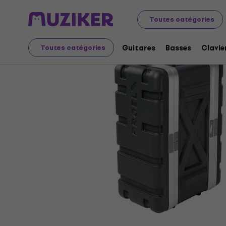
Instruments de musique
Accessoires
Housses, étuis 
Toutes catégories
Guitares
Basses
Clavie
Toutes catégories
L'offre est terminée