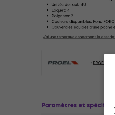
Unités de rack: 4U
Loquet: 4
Poignées: 2
Couleurs disponibles: Fond FORCE 
Couvercles équipés d'une poche e
J'ai une remarque concernant la descrip
PROEL Acce
Paramètres et spécifica