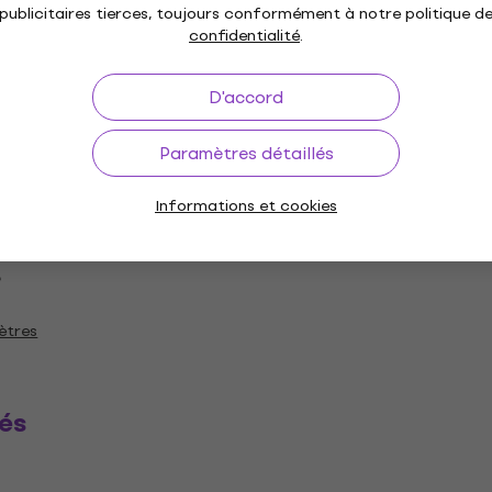
publicitaires tierces, toujours conformément à notre politique d
confidentialité
.
inium
Polyéthylène
,
D'accord
Paramètres détaillés
Informations et cookies
e
ètres
és