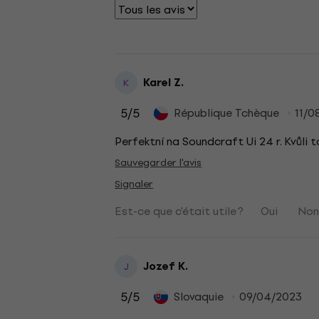
Karel Z.
K
5
/5
République Tchèque
11/0
Perfektní na Soundcraft Ui 24 r. Kvůli t
Sauvegarder l'avis
Signaler
Est-ce que c'était utile ?
Oui
No
Jozef K.
J
5
/5
Slovaquie
09/04/2023