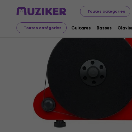
Audio Video Tech
Platines vinyles
Platines vinyle pour
Toutes catégories
Guitares
Basses
Clavie
Toutes catégories