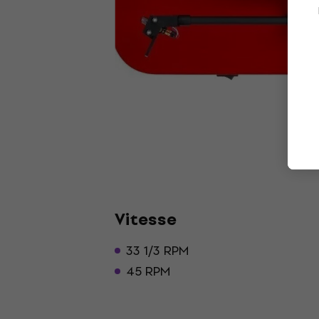
Vitesse
33 1/3 RPM
45 RPM