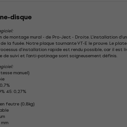
rne-disque
giciel:
n de montage mural - de Pro-Ject - Droite. L'installation d'u
 de la fusée. Notre plaque tournante VT-E le prouve. Le plat
ocessus d'installation rapide est rendu possible, car il est l
e de suivi et l'anti-patinage sont soigneusement définis.
giciel:
itesse manuel)
oie
 0,7%
29% 45: 0,27%
n feutre (0,8kg)
dable
ium
5 mm