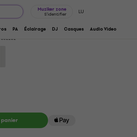
Idée de cadeau
FAQ
Muziker Blog
Muziker zone
LU
S'identifier
 Tourne-disque
ros
PA
Éclairage
DJ
Casques
Audio Video
Acces
332282
 panier