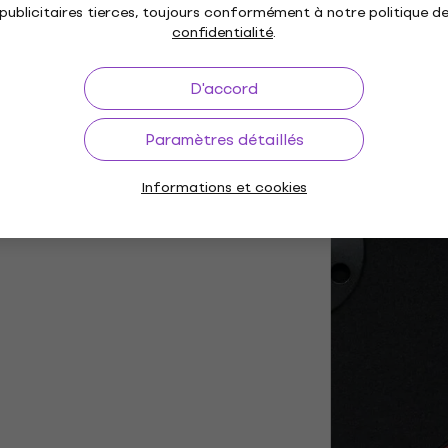
vibrations et le bruit transmis du mot
publicitaires tierces, toujours conformément à notre politique d
L'entraînement par courroie est souve
confidentialité
.
quête d'une qualité sonore élevée.
D'accord
Paramètres détaillés
Informations et cookies