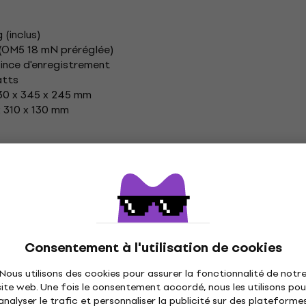
 (inclus)
 (OM5 18 mN préréglée)
pince d'enregistrement
atts
430 x 345 x 245 mm
x 310 x 130 mm
tion
Consentement à l'utilisation de cookies
Entraînement:
Ceinture
Nous utilisons des cookies pour assurer la fonctionnalité de notr
Ce produit est équipé d'un système d
site web. Une fois le consentement accordé, nous les utilisons pou
entraîne le plateau via une courroie 
analyser le trafic et personnaliser la publicité sur des plateforme