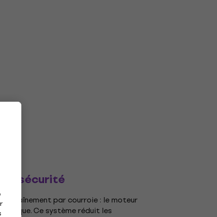
 de sécurité
e
'entraînement par courroie : le moteur
r
élastique. Ce système réduit les
s