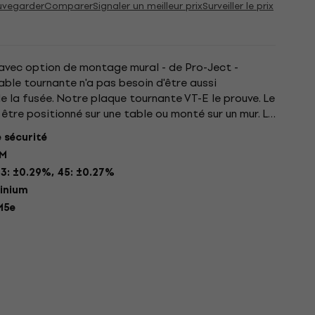
uvegarder
Comparer
Signaler un meilleur prix
Surveiller le prix
 avec option de montage mural - de Pro-Ject -
table tournante n'a pas besoin d'être aussi
e la fusée. Notre plaque tournante VT-E le prouve. Le
être positionné sur une table ou monté sur un mur. Le
de est...
 sécurité
PM
3: ±0.29%, 45: ±0.27%
minium
M5e