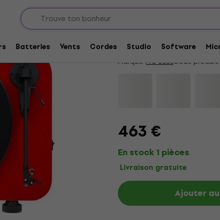
 la maison
Pro-Ject VT-E R Red
4,2
/5
5 x noté
rs
Batteries
Vents
Cordes
Studio
Software
Mic
Marque:
Pro-Ject
Code produit:
463 €
En stock 1 pièces
Livraison gratuite
Ajouter au