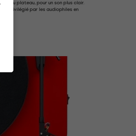
eur au plateau, pour un son plus clair.
e
nt privilégié par les audiophiles en