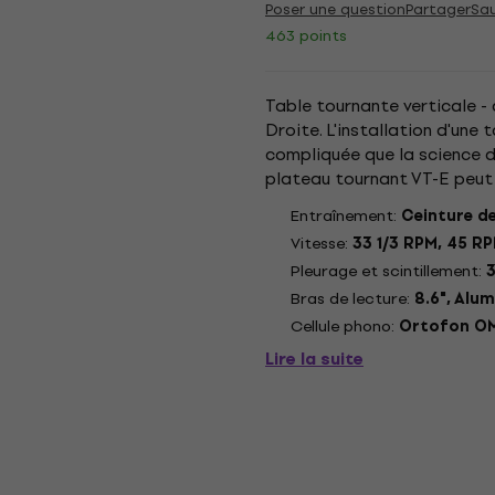
Poser une question
Partager
Sa
463 points
Table tournante verticale -
Droite. L'installation d'une 
compliquée que la science d
plateau tournant VT-E peut 
processus d'installation rapi
Entraînement:
Ceinture de
Vitesse:
33 1/3 RPM, 45 R
Pleurage et scintillement:
3
Bras de lecture:
8.6", Alu
Cellule phono:
Ortofon O
Lire la suite