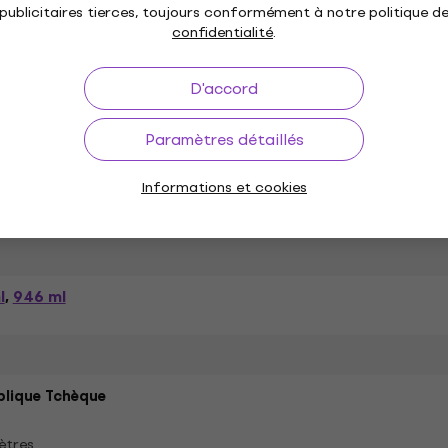
publicitaires tierces, toujours conformément à notre politique d
confidentialité
.
ique
D'accord
Paramètres détaillés
ion de nettoyage (2 x),
ing Brush (2 x), Notation
Informations et cookies
l
946 ml
,
lique Tchèque
ètres