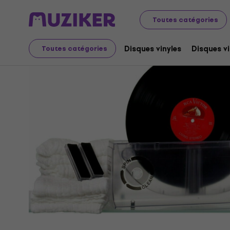
Disques microsillons et CD
Accessoires pour disques vi
Toutes catégories
Disques vinyles
Disques vi
Toutes catégories
L'offre est terminée