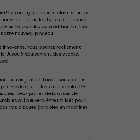
nt! Les enregistrements clairs sonnent
 convient à tous les types de disques:
LE unité translucide à édition limitée
S notre nouveau pinceau
e innovante, vous pouvez réellement
yle! Jusqu'à épuisement des stocks.
ues!
pour un rangement facile, sans pièces
sques vinyle spécialement formulé (118
disques. Deux paires de brosses de
ables qui peuvent être utilisés pour
 pas vos disques (lavables en machine)