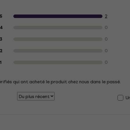
Avis des clients sur le produit
2
5
0
4
0
3
0
2
0
1
érifiés qui ont acheté le produit chez nous dans le passé.
U