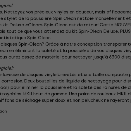
giciel:
s. Nettoyez vos précieux vinyles en douceur, mais efficaceme
 stylet de la poussière. Spin Clean nettoie manuellement et
re kit Deluxe «Clear» Spin-Clean est de retour! Cette NOUVEL
s tout ce que vous attendez du kit Spin-Clean Deluxe, PLU
antistatique Spin-Clean.
de disques Spin-Clean? Grâce à notre conception transparent
ean en éliminant la saleté et la poussière de vos disques vin
 vous aurez assez de matériel pour nettoyer jusqu'à 6300 disq
giciel:
 laveuse de disques vinyle brevetés et une taille compacte 
la corrosion. Deux bouteilles de liquide de nettoyage pour di
ol), pour éliminer la poussière et la saleté des rainures de 
toyables MKII haut de gamme. Une paire de rouleaux MKII dur
chiffons de séchage super doux et non pelucheux ne rayeront
tion