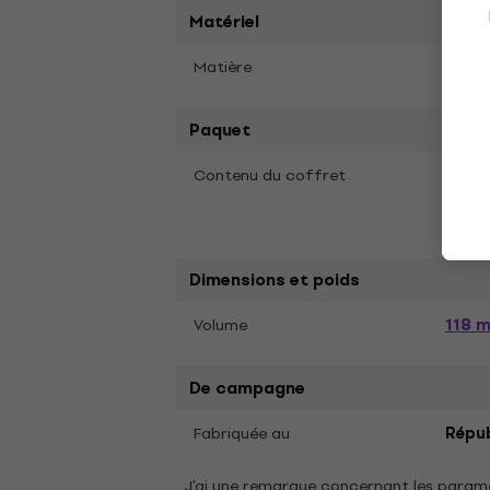
Matériel
Matière
Plast
Paquet
Contenu du coffret
Solut
Clean
(7 x)
Dimensions et poids
118 m
Volume
De campagne
Fabriquée au
Répub
J'ai une remarque concernant les param