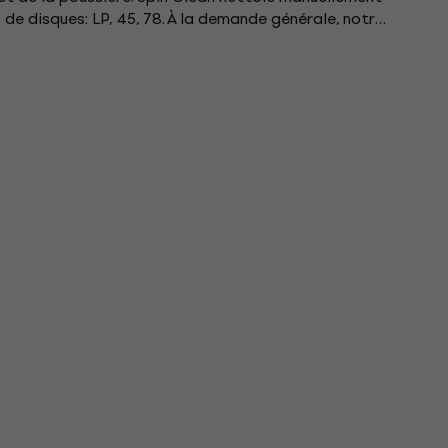
 de disques: LP, 45, 78. À la demande générale, notre
n est...