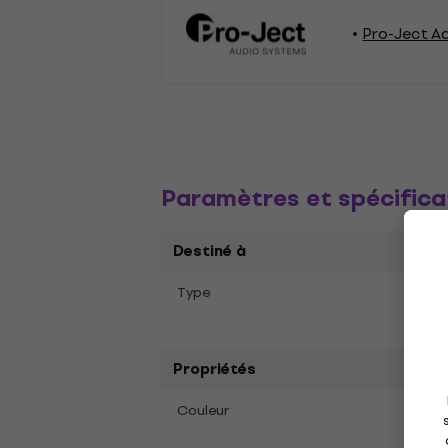
Pro-Ject Ac
Paramètres et spécifica
Destiné à
Type
Matér
disqu
Propriétés
Clair
Couleur