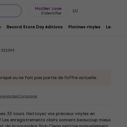
Idée de cadeau
FAQ
Muziker Blog
Muziker zone
LU
S'identifier
MKII LE Matériel de nettoyage pour
s
Record Store Day éditions
Platines vinyles
Lecteurs 
332393
riqué ou ne fait pas partie de l'offre actuelle.
uvegarder
Comparer
es 33 tours. Nettoyez vos précieux vinyles en
! Les enregistrements clairs sonnent beaucoup mieux
let de la poussière. Spin Clean nettoie manuellement