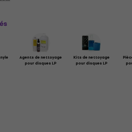
és
inyle
Agents de nettoyage
Kits de nettoyage
Pièc
pour disques LP
pour disques LP
pou