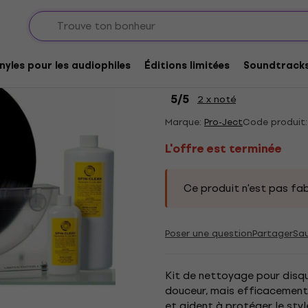
nyle
Matériel de nettoyage pour disques LP
L'offre est terminée
Pro-Ject Spin Clean 
nyles pour les audiophiles
Éditions limitées
Soundtrack
disques LP
5
/5
2 x noté
Marque:
Pro-Ject
Code produit:
L'offre est terminée
Ce produit n'est pas fab
Poser une question
Partager
Sa
Kit de nettoyage pour disqu
douceur, mais efficacement
et aident à protéger le sty