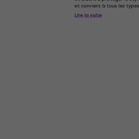
et convient à tous les types
kit Deluxe «Clear» Spin-Clea
Lire la suite