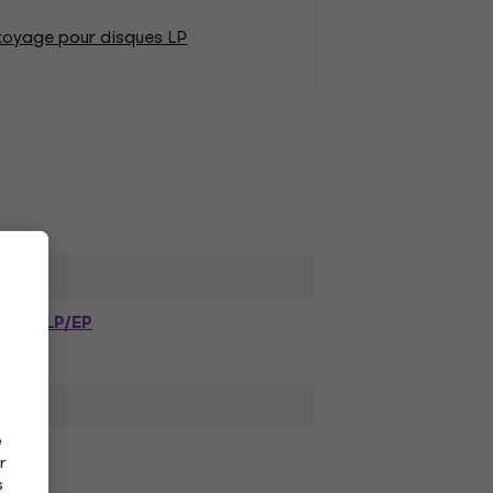
toyage pour disques LP
LP/EP
e
r
s