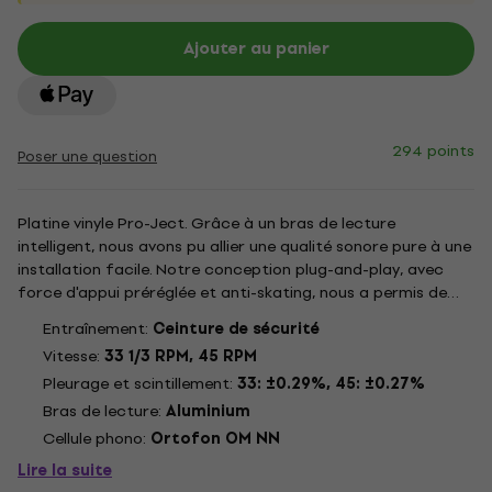
Ajouter au panier
294 points
Poser une question
Platine vinyle Pro-Ject. Grâce à un bras de lecture
intelligent, nous avons pu allier une qualité sonore pure à une
installation facile. Notre conception plug-and-play, avec
force d'appui préréglée et anti-skating, nous a permis de
réaliser des économies et offre une manipulation
Entraînement:
Ceinture de sécurité
extrêmement efficace à nos clients. Le tout sans
Vitesse:
33 1/3 RPM, 45 RPM
compromis sur le...
Pleurage et scintillement:
33: ±0.29%, 45: ±0.27%
Bras de lecture:
Aluminium
Cellule phono:
Ortofon OM NN
Lire la suite