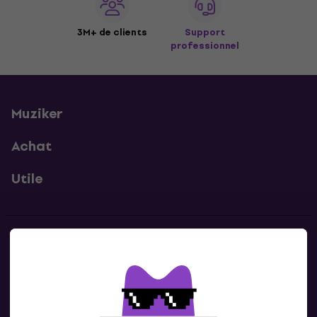
3M+ de clients
Support
professionnel
Muziker
Achat
Utile
Contacts
Contacte nous