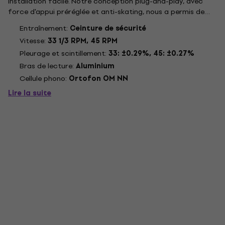
installation facile. Notre conception plug-and-play, avec
force d'appui préréglée et anti-skating, nous a permis de
réaliser des économies et offre une manipulation
Entraînement:
Ceinture de sécurité
extrêmement efficace à nos clients. Le tout sans
Vitesse:
33 1/3 RPM, 45 RPM
compromis sur le...
Pleurage et scintillement:
33: ±0.29%, 45: ±0.27%
Bras de lecture:
Aluminium
Cellule phono:
Ortofon OM NN
Lire la suite