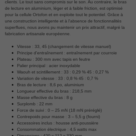
clients. Le tout sans compromis sur le son. Au contraire, le bras
de lecture en aluminium, léger et à faible friction, est optimisé
pour la cellule Ortofon et en exploite tout le potentiel. Grâce à
une construction intelligente et à l'absence de fonctionnalités
superflues, nous avons pu maintenir un prix attractif, malgré la
fabrication artisanale européenne.
Vitesse : 33, 45 (changement de vitesse manuel)
Principe d'entraînement : entraînement par courroie
Plateau : 300 mm avec tapis en feutre
Palier principal : acier inoxydable
Waouh et scintillement : 33 : 0,29 % 45 : 0,27 %
Variation de vitesse : 33 : 0,8 % 45 : 0,7 %
Bras de lecture : 8,6 po, aluminium
Longueur effective du bras : 218,5 mm
Masse effective du bras : 8 g
Surplomb : 22 mm
Force de suivi : 0 – 25 mN (18 mN préréglé)
Contrepoids pour masse : 3 – 5,5 g (fourni)
Accessoires inclus : housse anti-poussière
Consommation électrique : 4,5 watts max
Dimensions : 420 x 112 x 330 mm