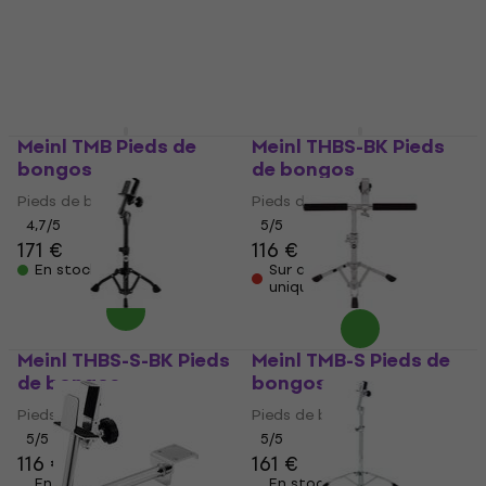
Meinl TMB Pieds de
Meinl THBS-BK Pieds
bongos
de bongos
Pieds de bongos
Pieds de bongos
4,7
/5
5
/5
171 €
116 €
En stock
Sur commande
uniquement
Meinl THBS-S-BK Pieds
Meinl TMB-S Pieds de
de bongos
bongos
Pieds de bongos
Pieds de bongos
5
/5
5
/5
116 €
161 €
En stock chez le
En stock chez le