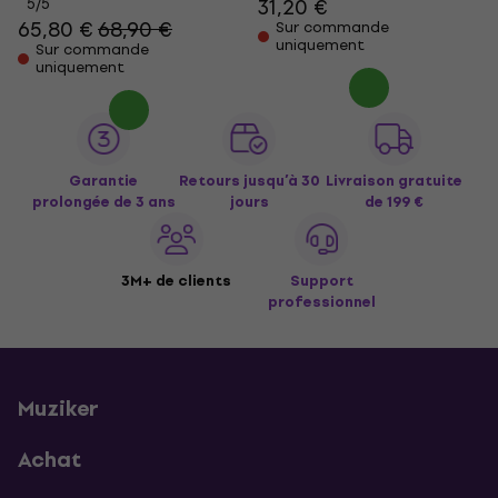
31,20 €
5
/5
65,80 €
68,90 €
Sur commande
uniquement
Sur commande
uniquement
Garantie
Retours jusqu’à 30
Livraison gratuite
prolongée de 3 ans
jours
de 199 €
3M+ de clients
Support
professionnel
Muziker
Achat