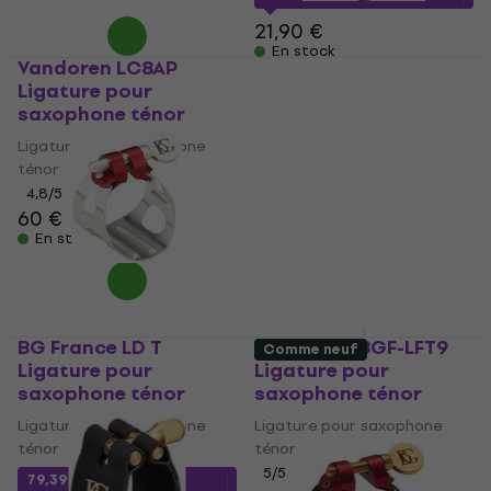
21,90 €
En stock
Vandoren LC8AP
BG France L24 RJ
Ligature pour
Ligature pour
saxophone ténor
saxophone ténor
Ligature pour saxophone
Ligature pour saxophone
ténor
ténor
4,8
/5
5
/5
60 €
39,40 €
40,20 €
En stock
En stock
BG France LD T
BG France BGF-LFT9
Comme neuf
Ligature pour
Ligature pour
saxophone ténor
saxophone ténor
Ligature pour saxophone
Ligature pour saxophone
ténor
ténor
5
/5
79,39 €
avec le code