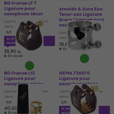
BG France LF T
Ligature pour
Arnolds & Sons Eco
saxophone ténor
Tenor-sax Ligature
brass Ligature pour
Ligature pour saxophone
saxophone ténor
ténor
5
/5
Ligature pour saxophone
ténor
21,91 €
avec le code
MUZMUZ-35
18,60 €
18,90 €
En stock
35,90 €
En stock
BG France L13
GEWA 736970
Ligature pour
Ligature pour
saxophone ténor
saxophone ténor
Ligature pour saxophone
Ligature pour saxophone
ténor
ténor
5
/5
3
/5
40,60 €
17,92 €
avec le code
En stock
MUZMUZ-15