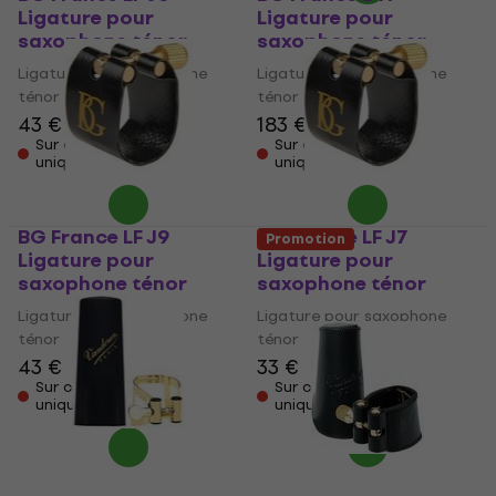
Ligature pour
Ligature pour
saxophone ténor
saxophone ténor
Ligature pour saxophone
Ligature pour saxophone
ténor
ténor
43 €
183 €
Sur commande
Sur commande
uniquement
uniquement
BG France LF J9
BG France LF J7
Promotion
Ligature pour
Ligature pour
saxophone ténor
saxophone ténor
Ligature pour saxophone
Ligature pour saxophone
ténor
ténor
43 €
33 €
Sur commande
Sur commande
uniquement
uniquement