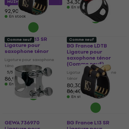
34,30 €
MUZMUZ-10
En stock
92,90 €
En stock
BG France L13 SR
Comme neuf
Comme neuf
Ligature pour
BG France LDTB
saxophone ténor
Ligature pour
saxophone ténor
Ligature pour saxophone
(Comme neuf)
ténor
5
/5
Ligature pour saxophone
86,90 €
ténor
En stock
80,30 €
86,40 €
- 7 %
En stock
GEWA 736970
BG France L13 SR
Ligature pour
Ligature pour