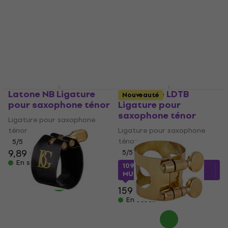
Latone NB Ligature
BG France LDTB
Nouveauté
pour saxophone ténor
Ligature pour
saxophone ténor
Ligature pour saxophone
ténor
Ligature pour saxophone
ténor
5
/5
9,89 €
5
/5
En stock
109,12 €
avec le code
MUZMUZ-30
159 €
En stock