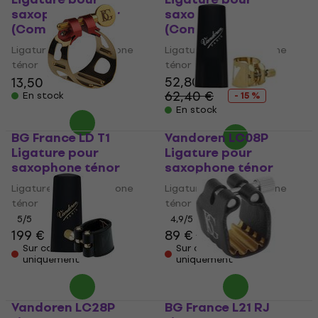
saxophone ténor
saxophone ténor
(Comme neuf)
(Comme neuf)
Ligature pour saxophone
Ligature pour saxophone
ténor
ténor
52,80 €
13,50 €
15,10 €
62,40 €
En stock
- 15 %
En stock
BG France LD T1
Vandoren LC08P
Ligature pour
Ligature pour
saxophone ténor
saxophone ténor
Ligature pour saxophone
Ligature pour saxophone
ténor
ténor
5
/5
4,9
/5
199 €
89 €
91 €
Sur commande
Sur commande
uniquement
uniquement
Vandoren LC28P
BG France L21 RJ