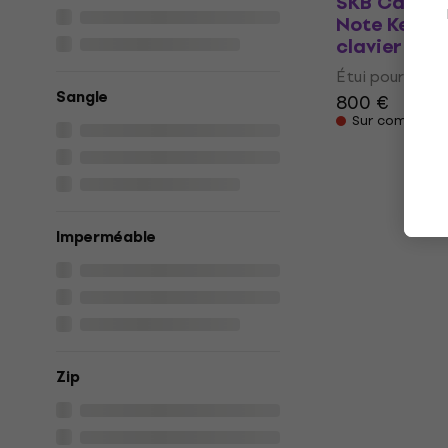
SKB Cases 
Note Keybo
clavier
Étui pour clavi
Sangle
800 €
Sur command
Imperméable
Zip