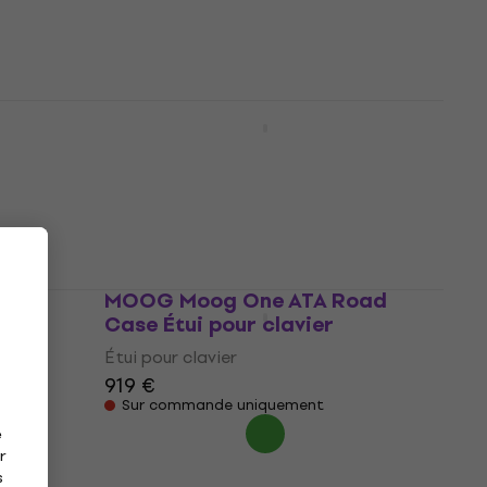
5
/5
372 €
385 €
En stock chez le fournisseur
SKB Cases 3I-5616-TKBD iSeries
d Case
88-note Narrow Keyboard
Case Étui pour clavier
Étui pour clavier
629 €
Sur commande uniquement
Étui
MOOG Moog One ATA Road
Case Étui pour clavier
Étui pour clavier
919 €
Sur commande uniquement
e
r
s