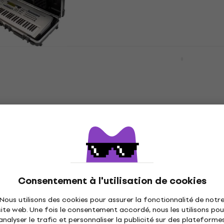
Étui pour clavier
5
/5
441 €
Sur commande uniquement
1SKB-4214W 61 Note
SKB Cases 3I-4217-TKBD
ase Étui pour
iSeries 61-note Keyboar
Étui pour clavier
er
Étui pour clavier
453 €
e uniquement
Sur commande uniquement
3I-6018-TKBD
SKB Cases 3i-4719-tkbd 
note Keyboard Case
pour clavier
avier
Étui pour clavier
er
462 €
Consentement à l'utilisation de cookies
Sur commande uniquement
e uniquement
Nous utilisons des cookies pour assurer la fonctionnalité de notr
site web. Une fois le consentement accordé, nous les utilisons pou
analyser le trafic et personnaliser la publicité sur des plateforme