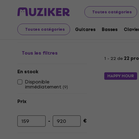
Instruments de musique
Claviers
Accessoires pour cl
Toutes catégories
Étuis pour claviers
Guitares
Basses
Clavie
Toutes catégories
Tous les filtres
1 - 22 de
22 pro
En stock
HAPPY HOUR
Disponible
immédiatement
(
9
)
Prix
-
€
Prix minimum
Prix maximum