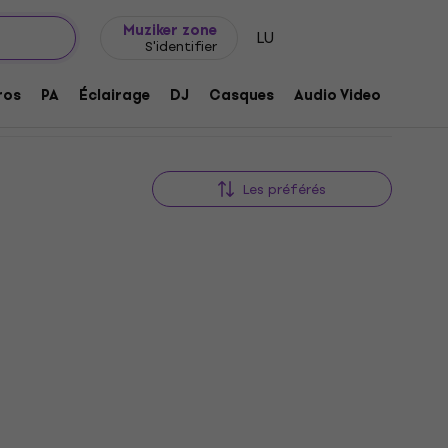
Idée de cadeau
FAQ
Muziker Blog
aviers
Muziker zone
LU
S'identifier
ros
PA
Éclairage
DJ
Casques
Audio Video
Acces
Les préférés
Prix dégressifs