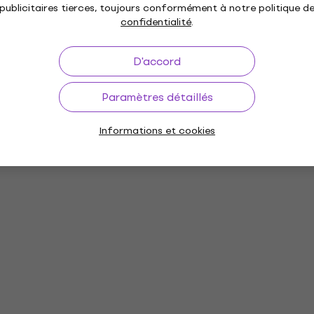
1SKB-5820W ATA 88
publicitaires tierces, toujours conformément à notre politique d
ard Case Étui pour
confidentialité
.
er
D'accord
e uniquement
Paramètres détaillés
Informations et cookies