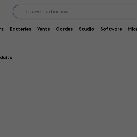
aviers
Housses, étuis et flight cases pour Claviers
Étuis pour cl
rs
Batteries
Vents
Cordes
Studio
Software
Mic
duits