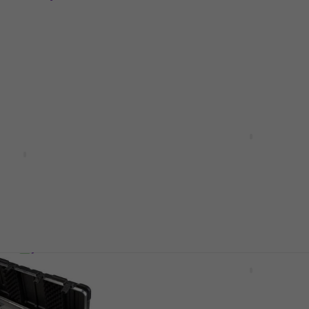
-KEY61 Étui pour
Gator GTSA-KEY88 Étui 
omme neuf)
clavier (Juste déballé)
er
Étui pour clavier
331 €
371 €
- 11 %
En stock
Gator GTSA-KEY88 Étui 
clavier
-KEY88SLXL Étui
r
Étui pour clavier
4,9
/5
er
398 €
En chemin
Key Étui pour
SKB Cases 3i-5014-tkbd 
76-note Narrow Keyboa
Case Étui pour clavier
er