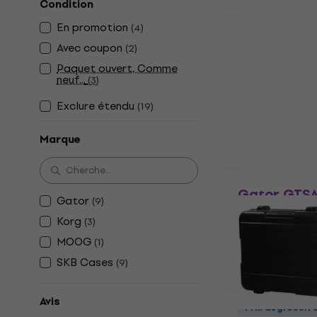
Condition
Prix dégressif
En promotion
(
4
)
Gator GTSA
Avec coupon
(
2
)
clavier
Paquet ouvert, Comme
Étui pour clavi
neuf...
(
3
)
4,7
/5
Exclure étendu
(
19
)
377 €
En stock
Marque
Comme neuf
Gator GTSA
Gator
(
9
)
clavier
Korg
(
3
)
Étui pour clavi
MOOG
(
1
)
183 €
SKB Cases
(
9
)
En stock
Avis
Prix dégressif