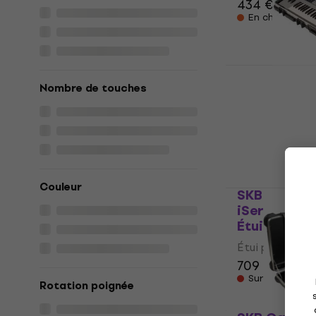
434 €
En chemin
SKB Cases 
Keyboard C
Nombre de touches
clavier
Étui pour clavi
424 €
Sur command
Couleur
SKB Cases 
iSeries 88-
Étui pour cl
Étui pour clavi
709 €
Sur command
Rotation poignée