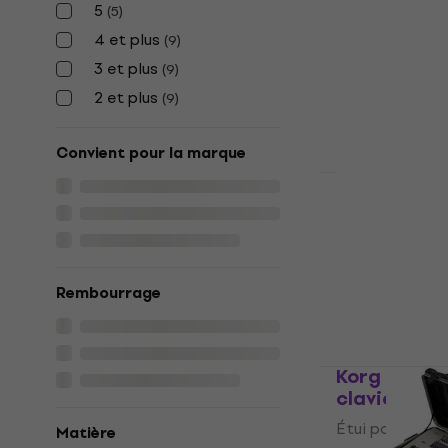
Gator GTSA
5
(
5
)
clavier (C
4 et plus
(
9
)
Étui pour clavi
3 et plus
(
9
)
278 €
2 et plus
(
9
)
En stock
Convient pour la marque
Gator GTSA
pour clavie
Étui pour clavi
4,5
/5
Rembourrage
366 €
En chemin
Korg HC-88 
clavier
Étui pour clavi
Matière