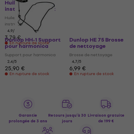
Huile/Crème pour
nettoyage
instruments à vent
Kit de nettoyage
Huile/Crème pour
3,7
/5
instruments à vent
8,99 €
En rupture de stock
4,9
/5
3,79 €
Dunlop HH-1 Support
Dunlop HE 75 Brosse
En rupture de stock
pour harmonica
de nettoyage
Support pour harmonica
Brosse de nettoyage
2,4
/5
4,7
/5
25,90 €
6,99 €
En rupture de stock
En rupture de stock
Garantie
Retours jusqu’à 30
Livraison gratuite
prolongée de 3 ans
jours
de 199 €