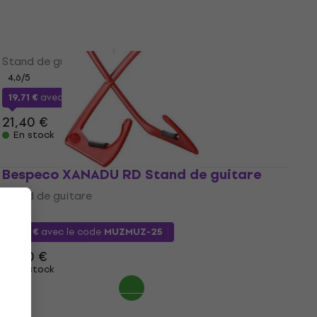
Bespeco PRIMO Stand de guitare
Stand de guitare
4,6
/5
19,71 €
avec le code
MUZMUZ-5
21,40 €
En stock
Bespeco XANADU RD Stand de guitare
Stand de guitare
3,4
/5
11,09 €
avec le code
MUZMUZ-25
14,90 €
En stock