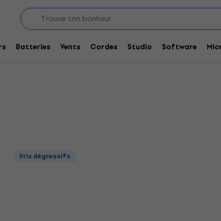
rts et stands pour guitares
Bespeco Supports de type A
ype A
rs
Batteries
Vents
Cordes
Studio
Software
Mic
Prix dégressifs