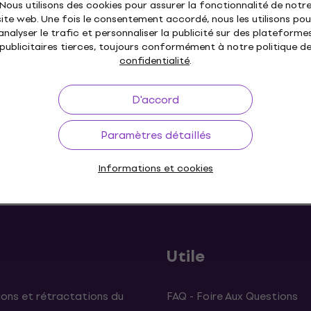
Stand de guitare
Nous utilisons des cookies pour assurer la fonctionnalité de notr
site web. Une fois le consentement accordé, nous les utilisons pou
3,4
/5
analyser le trafic et personnaliser la publicité sur des plateforme
16,60 €
publicitaires tierces, toujours conformément à notre politique d
En chemin
confidentialité
.
D'accord
Paramètres détaillés
Informations et cookies
à 30 jours
Livraison gratuite
de 199 €
3M+ 
Utile
ons et rétractations du
FAQ - Foire Aux Questions