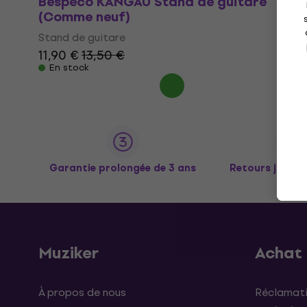
Bespeco KANGAU Stand de guitare
(Comme neuf)
Stand de guitare
11,90 €
13,50 €
En stock
Garantie prolongée de 3 ans
Retours jusqu’
Muziker
Achat
À propos de nous
Réclamati