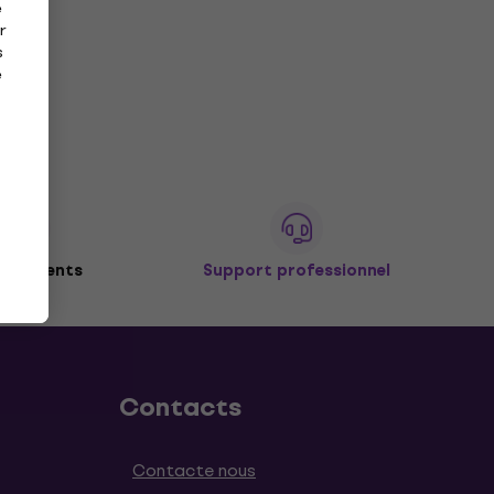
e
r
s
e
de clients
Support professionnel
Contacts
Contacte nous