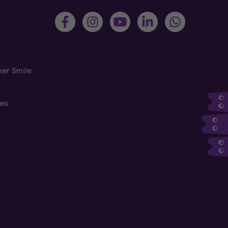
ker Smile
tes