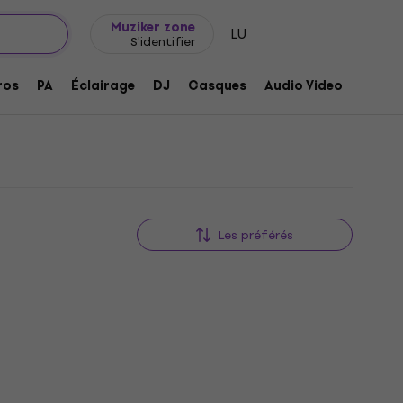
Idée de cadeau
FAQ
Muziker Blog
Muziker zone
LU
S'identifier
ros
PA
Éclairage
DJ
Casques
Audio Video
Acces
Les préférés