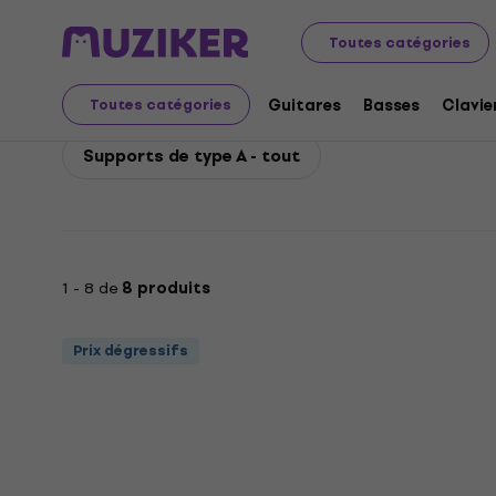
Bespeco
Guitares
Accessoires pour guitares
Suppo
Toutes catégories
Bespeco Supports de t
Guitares
Basses
Clavie
Toutes catégories
Supports de type A - tout
1 - 8 de
8 produits
Prix dégressifs