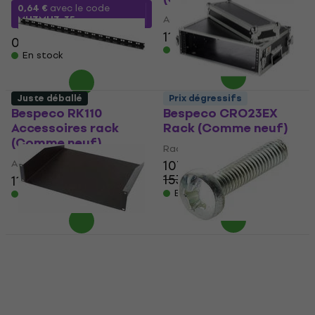
0,64 €
avec le code
Accessoires rack
MUZMUZ-35
11,10 €
12,40 €
0,99 €
En stock
En stock
Juste déballé
Prix dégressifs
Bespeco RK110
Bespeco CRO23EX
Accessoires rack
Rack (Comme neuf)
(Comme neuf)
Rack
Accessoires rack
107 €
153,45 €
11,10 €
12,40 €
- 30 %
En stock
En stock
Bespeco PR2K
Bespeco RK25
Accessoires rack
Accessoires rack
(Juste déballé)
Accessoires rack
Accessoires rack
4,4
/5