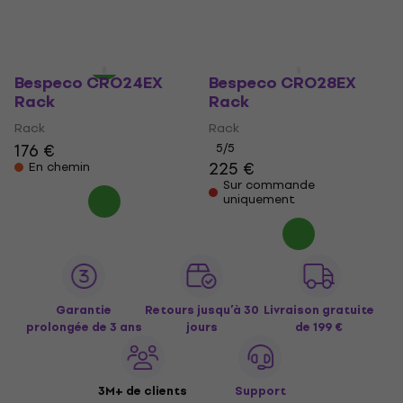
0,29 €
33,50 €
36,80 €
En chemin
En stock
Bespeco CRO24EX
Bespeco CRO28EX
Rack
Rack
Rack
Rack
176 €
5
/5
225 €
En chemin
Sur commande
uniquement
Garantie
Retours jusqu’à 30
Livraison gratuite
prolongée de 3 ans
jours
de 199 €
3M+ de clients
Support