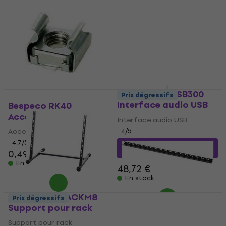
Bespeco BMUSB300
Prix dégressifs
Interface audio USB
Bespeco RK40
Accessoires rack
Interface audio USB
Accessoires rack
4
/5
4,7
/5
43,85 €
avec le code
0,49 €
MUZMUZ-10
En stock
48,72 €
En stock
Bespeco BPRACKM8
Prix dégressifs
Support pour rack
Bespeco RK110
Accessoires rack
Support pour rack