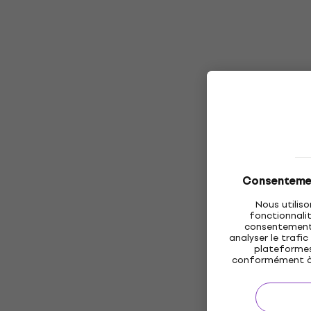
Consentement
Nous utiliso
fonctionnalit
consentement 
analyser le trafic
plateformes 
conformément à 