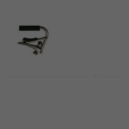
Shubb C6b
Capodastre pour
Shubb C5 Banjo Flat
ukulele et banjo
Nickel Capodastre
pour ukulele et banjo
Capodastre pour ukulele et
banjo
Capodastre pour ukulele et
banjo
5
/5
4,9
/5
33,94 €
avec le code
MUZMUZ-20
18,90 €
avec le code