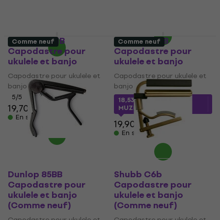
MUZMUZ-15
44,90 €
En stock
22,90 €
En stock
Dunlop 86MB
Dunlop 85BB
Comme neuf
Comme neuf
Capodastre pour
Capodastre pour
ukulele et banjo
ukulele et banjo
Capodastre pour ukulele et
Capodastre pour ukulele et
banjo
banjo
5
/5
18,53 €
avec le code
19,70 €
MUZMUZ-5
En stock
19,90 €
En stock
Dunlop 85BB
Shubb C6b
Capodastre pour
Capodastre pour
ukulele et banjo
ukulele et banjo
(Comme neuf)
(Comme neuf)
Capodastre pour ukulele et
Capodastre pour ukulele et