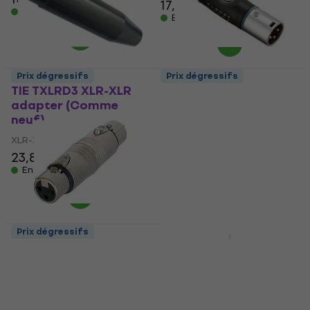
17,90 €
En stock
En stock
Prix dégressifs
Prix dégressifs
TIE TXLRD3 XLR-XLR
D'Addario Planet
adapter (Comme
Waves PW-P047EE
neuf)
XLR-XLR adapter
(Juste déballé)
XLR-XLR adapter
XLR-XLR adapter
23,80 €
24,65 €
En stock
13 €
15,74 €
- 17 %
En stock
Prix dégressifs
Neutrik NA3FF XLR-XLR
D'Addario Planet
adapter
Waves PW-P047EE
XLR-XLR adapter
XLR-XLR adapter
XLR-XLR adapter
13,70 €