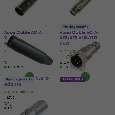
Prix dégressifs
Accu Cable AC-A-
Accu Cable AC-A-
XM3/XM3 XLR-XLR
XF3/XF3 XLR-XLR
adapter
adapter
XLR-XLR adapter
XLR-XLR adapter
5
/5
4,6
/5
2,59 €
2,59 €
En stock
En stock
TIE TXLRD3 XLR-XLR
Prix dégressifs
HAPPY HOUR
adapter
Neutrik NA3MDF XLR-
XLR adapter
XLR-XLR adapter
4,7
/5
XLR-XLR adapter
24,60 €
5
/5
En stock
12 €
En stock