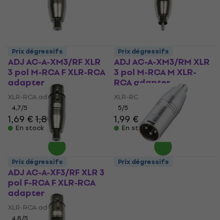
Prix dégressifs
Prix dégressifs
ADJ AC-A-XM3/RF XLR
ADJ AC-A-XM3/RM XLR
3 pol M-RCA F XLR-RCA
3 pol M-RCA M XLR-
adapter
RCA adapter
XLR-RCA adapter
XLR-RCA adapter
4,7
/5
5
/5
1,69 €
1,89 €
1,99 €
En stock
En stock
Prix dégressifs
Prix dégressifs
ADJ AC-A-XF3/RF XLR 3
Bespeco SK 088 XLR-
pol F-RCA F XLR-RCA
RCA adapter
adapter
XLR-RCA adapter
XLR-RCA adapter
4,8
/5
5,09 €
4,8
/5