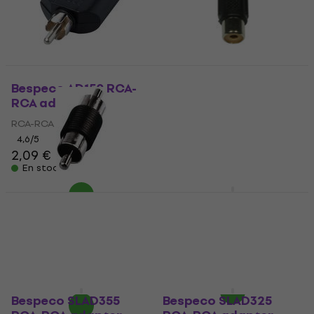
Bespeco AD150 RCA-
ADJ AC-A-RF/RF RCA F -
RCA adapter
RCA F RCA-RCA
adapter
RCA-RCA adapter
RCA-RCA adapter
4,6
/5
2,09 €
4,7
/5
0,39 €
En stock
En stock
Monacor NTA-101 RCA-
Monacor T-730G/WS
RCA adapter
RCA-RCA adapter
RCA-RCA adapter
RCA-RCA adapter
7,59 €
5
/5
2,09 €
2,39 €
En stock
En stock
Bespeco SLAD355
Bespeco SLAD325