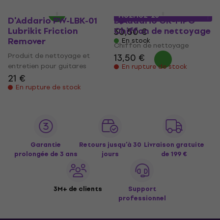
21,90 €
avec le code
MUZMUZ-25
D'Addario PW-LBK-01
D'Addario OR-MPC
Lubrikit Friction
Chiffon de nettoyage
30,50 €
Remover
En stock
Chiffon de nettoyage
Produit de nettoyage et
13,50 €
entretien pour guitares
En rupture de stock
21 €
En rupture de stock
Garantie
Retours jusqu’à 30
Livraison gratuite
prolongée de 3 ans
jours
de 199 €
3M+ de clients
Support
professionnel